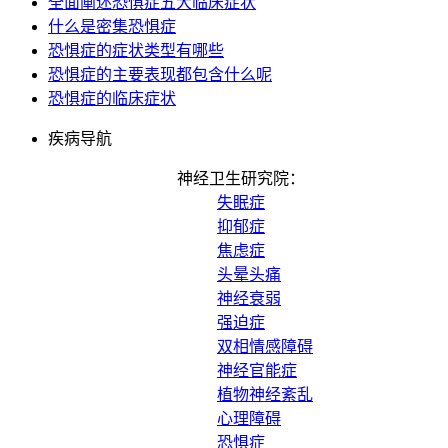
全面阐述恐惧症五大临床症状
什么是密集恐惧症
恐惧症的症状类型有哪些
恐惧症的主要表现都包含什么呢
恐惧症的临床症状
疾病导航
神经卫生研究院：
失眠症
抑郁症
焦虑症
头晕头痛
神经衰弱
强迫症
双相情感障碍
神经官能症
植物神经紊乱
心理障碍
恐惧症