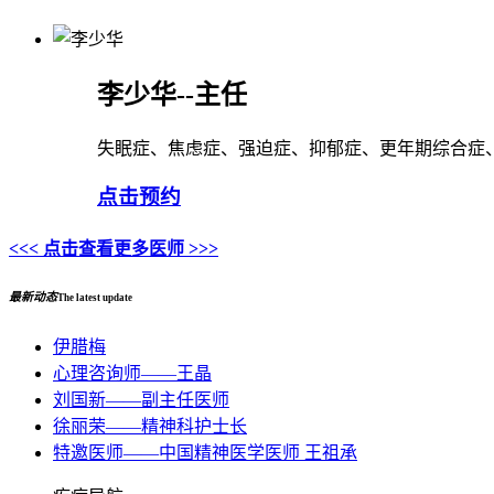
李少华--主任
失眠症、焦虑症、强迫症、抑郁症、更年期综合症
点击预约
<<< 点击查看更多医师 >>>
最新动态
The latest update
伊腊梅
心理咨询师——王晶
刘国新——副主任医师
徐丽荣——精神科护士长
特邀医师——中国精神医学医师 王祖承