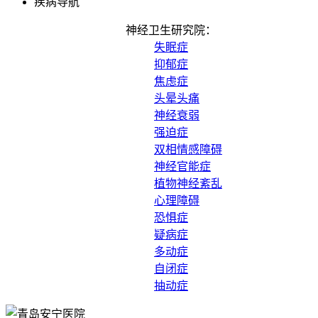
疾病导航
神经卫生研究院：
失眠症
抑郁症
焦虑症
头晕头痛
神经衰弱
强迫症
双相情感障碍
神经官能症
植物神经紊乱
心理障碍
恐惧症
疑病症
多动症
自闭症
抽动症