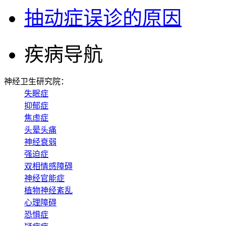
抽动症误诊的原因
疾病导航
神经卫生研究院：
失眠症
抑郁症
焦虑症
头晕头痛
神经衰弱
强迫症
双相情感障碍
神经官能症
植物神经紊乱
心理障碍
恐惧症