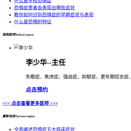
什么是学校恐惧症
恐惧症患者会表现出哪些症状
教你如何识别恐惧症的早期症状与表现
什么是恐惧的特征
我院医师
Medical experts
李少华--主任
失眠症、焦虑症、强迫症、抑郁症、更年期综合症
点击预约
<<< 点击查看更多医师 >>>
最新动态
The latest update
全面阐述恐惧症五大临床症状