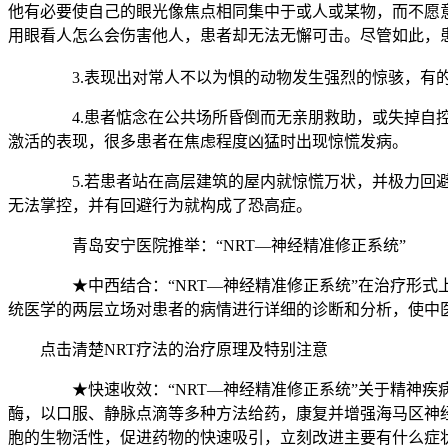
他有必要使自己的眼光像焦点相同集中于或人或某物，而不愿
用眼看人怎么会伤害他人，患者却无法无懈可击。尽管如此，
3.表现出对常人不以为惧的动物发生强烈的惊骇，有的不
4.患者惦念在公共场所昏倒而无亲朋救助，或失掉自控又
激活的表现，很多患者在焦虑程度凶猛时出现惊慌发病。
5.若患者站在高层建筑的屋内就惊慌万状，并极力回避，
无法掌控，并有回避行为就构成了恐高症。
青岛安宁医院推举：“NRT—神经精准修正系统”
★中西结合：“NRT—神经精准修正系统”在治疗形式上
统医学的两层立场对患者的病情进行详细的诊断和分析，使中医
点击清楚NRT疗法的治疗原理及特别注意
★快速收效：“NRT—神经精准修正系统”关于精神疾病
酶，以口服、静脉点滴等多种方法给药，康复并增强海马区神
胞的生物活性，促进药物的快速吸引，立刻改进主要有什么症状