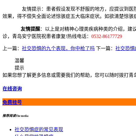
友情提示：患者假设发现不舒服的地方，应提议到医院做查
效果，得不偿失全面论述惊骇症五大临床症状。如欲清楚惊骇
友情提醒
：以上是对精神心理类疾病种类的介绍，建
诊，青岛安宁医院祝患者康复!热线电话：
0532-86177729
上一篇：
社交恐惧的九个表现，你中枪了吗
下一篇：
社交恐惧
温馨
提示
如果您想了解更多信息或需要我们的帮助，您可以随时拨打青岛安宁
在线咨询
免费挂号
推荐阅读
The media
社交恐惧症的常见表现