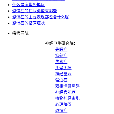
什么是密集恐惧症
恐惧症的症状类型有哪些
恐惧症的主要表现都包含什么呢
恐惧症的临床症状
疾病导航
神经卫生研究院：
失眠症
抑郁症
焦虑症
头晕头痛
神经衰弱
强迫症
双相情感障碍
神经官能症
植物神经紊乱
心理障碍
恐惧症