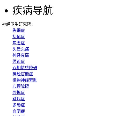
疾病导航
神经卫生研究院：
失眠症
抑郁症
焦虑症
头晕头痛
神经衰弱
强迫症
双相情感障碍
神经官能症
植物神经紊乱
心理障碍
恐惧症
疑病症
多动症
自闭症