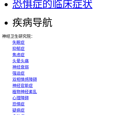
恐惧症的临床症状
疾病导航
神经卫生研究院：
失眠症
抑郁症
焦虑症
头晕头痛
神经衰弱
强迫症
双相情感障碍
神经官能症
植物神经紊乱
心理障碍
恐惧症
疑病症