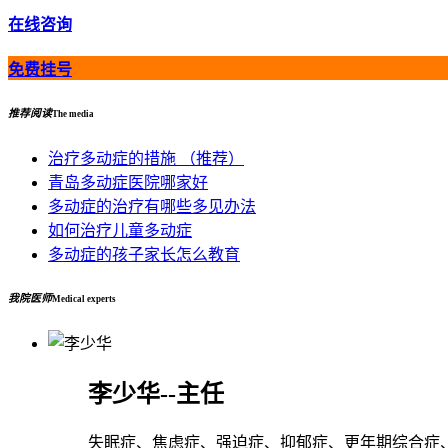
在线咨询
免费挂号
推荐阅读
The media
治疗多动症的措施 （推荐）
青岛多动症医院哪家好
多动症的治疗有哪些多见办法
如何治疗儿童多动症
多动症的孩子家长怎么教育
我院医师
Medical experts
李少华--主任
失眠症、焦虑症、强迫症、抑郁症、更年期综合症