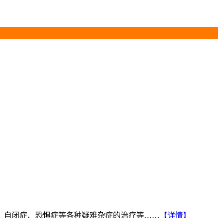
、自闭症、恐惧症等各种疑难杂症的治疗等……
【详情】